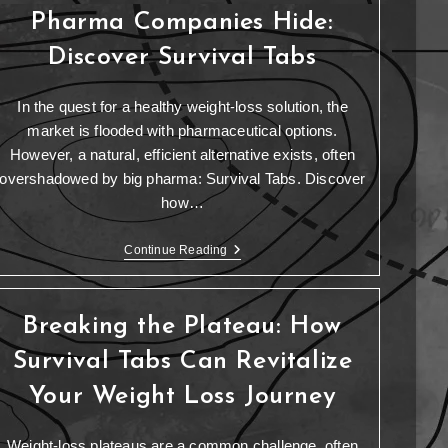
Pharma Companies Hide:
Discover Survival Tabs
In the quest for a healthy weight-loss solution, the
market is flooded with pharmaceutical options.
However, a natural, efficient alternative exists, often
overshadowed by big pharma: Survival Tabs. Discover
how…
Continue Reading
Breaking the Plateau: How
Survival Tabs Can Revitalize
Your Weight Loss Journey
Weight-loss plateaus are a common challenge, often