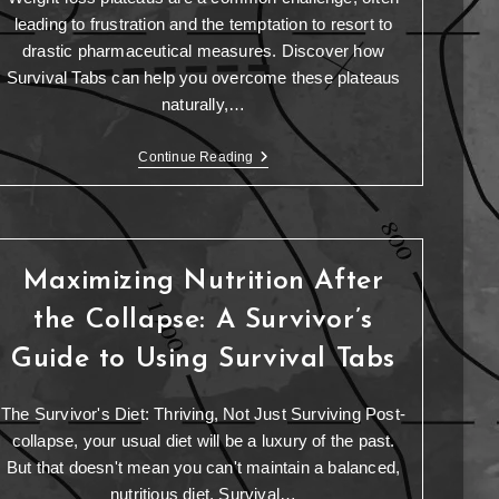
leading to frustration and the temptation to resort to
drastic pharmaceutical measures. Discover how
Survival Tabs can help you overcome these plateaus
naturally,…
Continue Reading
Maximizing Nutrition After
the Collapse: A Survivor’s
Guide to Using Survival Tabs
The Survivor's Diet: Thriving, Not Just Surviving Post-
collapse, your usual diet will be a luxury of the past.
But that doesn't mean you can't maintain a balanced,
nutritious diet. Survival…