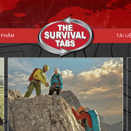
 PHẨM
TÀI LI