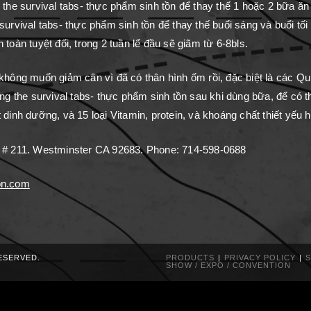
 the survival tabs- thực phẩm sinh tồn để thay thế 1 hoặc 2 bữa ăn
survival tabs- thực phẩm sinh tồn để thay thế buổi sáng và buổi tối
toàn tuyệt đối, trong 2 tuần lể đầu sẽ giãm từ 6-8bls.
không muốn giảm cân vì đã có thân hình ốm rồi, đặc biệt là các Qui 
ùng the survival tabs- thực phẩm sinh tồn sau khi dùng bữa, để có 
 dinh dưỡng, và 15 loại Vitamin, protein, và khoáng chất thiết yếu 
 # 211. Westminster CA 92683. Phone: 714-598-0688
on.com
RESERVED.
PRODUCTS
PRIVACY POLICY
S
SHOW / EXPO / CONVENTION