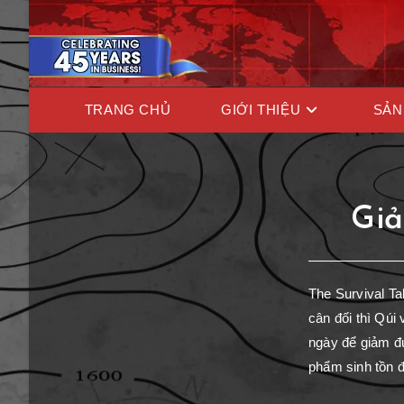
TRANG CHỦ
GIỚI THIỆU
SẢN
Giả
The Survival T
cân đối thì Qúi
ngày để giảm đư
phẩm sinh tồn đ