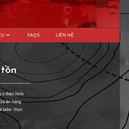
ỆU
FAQS
LIÊN HỆ
 tồn
có thân hình
bữa ăn hàng
l tabs- thực