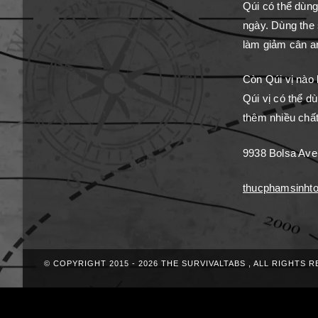
Qúi có thể dùng
ngày. Dùng the 
làm giảm cân an 
Còn Qúi vị nào 
Qúi vị có thể d
thêm nhiều chất
9938 Bolsa Ave
thucphamsinht
© COPYRIGHT 2015 - 2026 THE SURVIVALTABS , ALL RIGHTS 