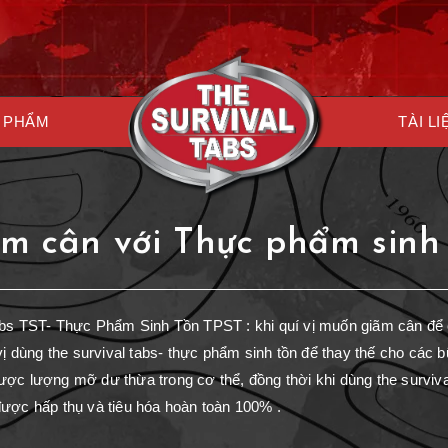
 PHẨM
TÀI LI
m cân với Thực phẩm sinh
abs TST- Thực Phẩm Sinh Tồn TPST : khi quí vị muốn giãm cân để 
 vị dùng the survival tabs- thực phẩm sinh tồn để thay thế cho các 
ợc lượng mỡ dư thừa trong cơ thể, đồng thời khi dùng the surviva
ược hấp thụ và tiêu hóa hoàn toàn 100% .