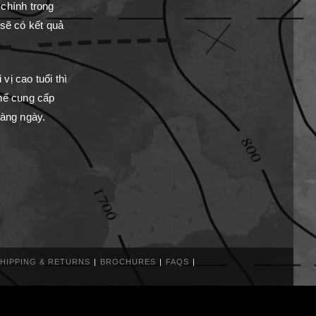
 chính trong
 sẽ có kết quả
vị cao tuổi thì
thể cung cấp
hàng ngày.
HIPPING & RETURNS
BROCHURES
FAQS