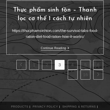
Thực phẩm sinh tồn – Thanh
lọc cơ thể 1 cách tự nhiên
https://thucphamsinhton.com/the-survival-tabs-food-
ration-diet-food-ration-how-it-works/
Continue Reading
1
2
3
4
5
6
…
16
PRODUCTS
PRIVACY POLICY
SHIPPING & RETURNS